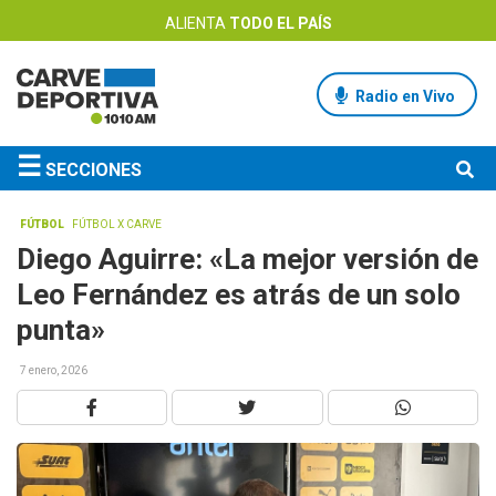
ALIENTA
TODO EL PAÍS
Radio en Vivo
☰
SECCIONES
FÚTBOL
FÚTBOL X CARVE
Diego Aguirre: «La mejor versión de
Leo Fernández es atrás de un solo
punta»
7 enero, 2026